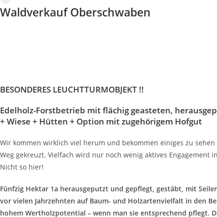
Waldverkauf Oberschwaben
Aulendorf,
Landkreis Ravensburg
Zentral in Oberschwaben
BESONDERES LEUCHTTURMOBJEKT !!
Edelholz-Forstbetrieb mit flächig geasteten, herausg
+ Wiese + Hütten + Option mit zugehörigem Hofgut
Wir kommen wirklich viel herum und bekommen einiges zu sehen in
Weg gekreuzt. Vielfach wird nur noch wenig aktives Engagement in 
Nicht so hier!
Fünfzig Hektar 1a herausgeputzt und gepflegt, gestäbt, mit Seile
vor vielen Jahrzehnten auf Baum- und Holzartenvielfalt in den 
hohem Wertholzpotential – wenn man sie entsprechend pflegt. Das